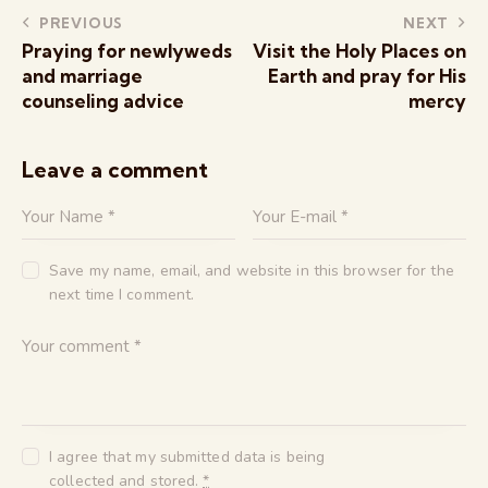
Post
PREVIOUS
NEXT
Praying for newlyweds
Visit the Holy Places on
navigation
and marriage
Earth and pray for His
counseling advice
mercy
Leave a comment
Save my name, email, and website in this browser for the
next time I comment.
I agree that my submitted data is being
collected and stored
.
*