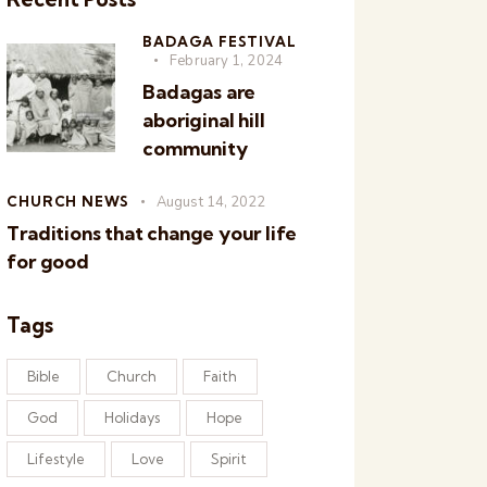
BADAGA FESTIVAL
February 1, 2024
Badagas are
aboriginal hill
community
CHURCH NEWS
August 14, 2022
Traditions that change your life
for good
Tags
Bible
Church
Faith
God
Holidays
Hope
Lifestyle
Love
Spirit