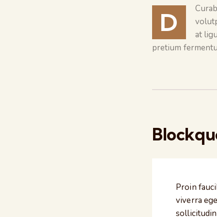
Curabi
D
volut
at li
pretium ferment
Blockqu
Proin fauc
viverra ege
sollicitudin