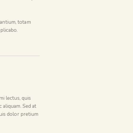
dantium, totam
plicabo.
i lectus, quis
c aliquam. Sed at
uis dolor pretium