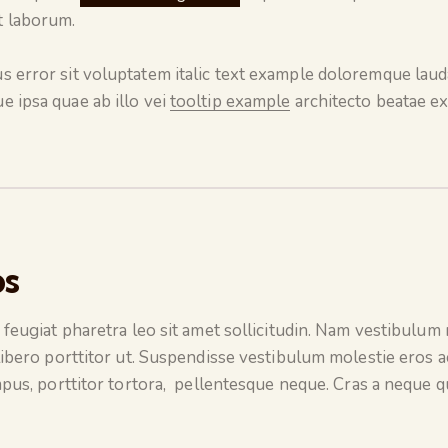
t laborum.
us error sit voluptatem italic text example doloremque lau
e ipsa quae ab illo vei
tooltip example
architecto beatae ex
ps
 feugiat pharetra leo sit amet sollicitudin. Nam vestibulum m
libero porttitor ut. Suspendisse vestibulum molestie eros a
mpus, porttitor tortora, pellentesque neque. Cras a neque q