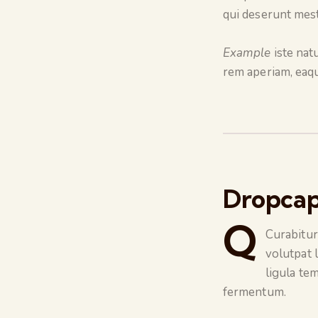
qui deserunt mes
Example
iste nat
rem aperiam, eaqu
Dropca
Q
Curabitur
volutpat 
ligula te
fermentum.