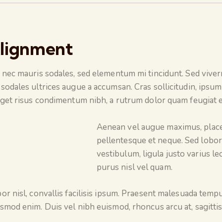
lignment
 nec mauris sodales, sed elementum mi tincidunt. Sed viverr
sodales ultrices augue a accumsan. Cras sollicitudin, ipsum
eget risus condimentum nibh, a rutrum dolor quam feugiat el
Aenean vel augue maximus, placera
pellentesque et neque. Sed loborti
vestibulum, ligula justo varius lec
purus nisl vel quam.
or nisl, convallis facilisis ipsum. Praesent malesuada temp
smod enim. Duis vel nibh euismod, rhoncus arcu at, sagittis 