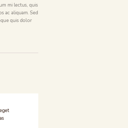
um mi lectus, quis
os ac aliquam. Sed
eque quis dolor
 eget
as