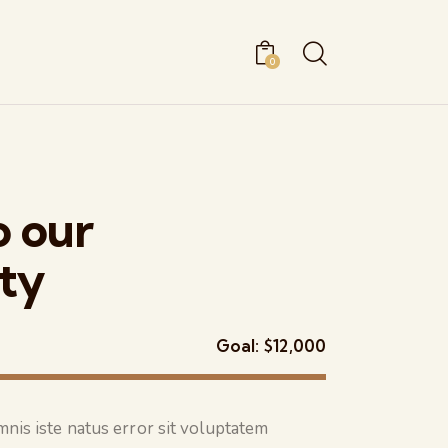
0
o our
ty
Goal:
$12,000
mnis iste natus error sit voluptatem